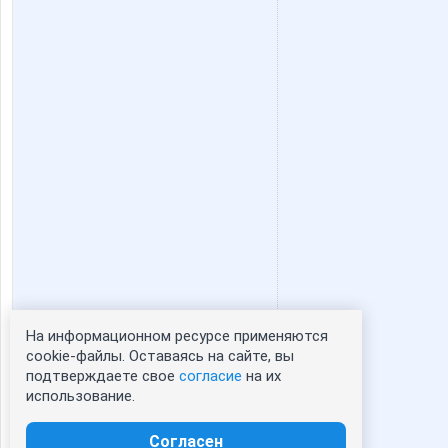
На информационном ресурсе применяются
Статистика портрета:
cookie-файлы. Оставаясь на сайте, вы
подтверждаете свое
согласие
на их
сейчас просматривают портрет - 0
использование.
зарегистрированные пользователи
посетившие портрет за 7 дней - 0
Согласен