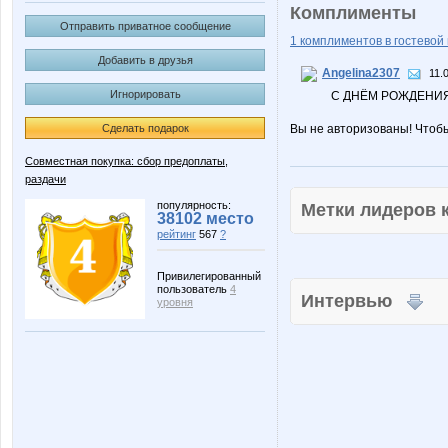
Комплименты
Отправить приватное сообщение
1 комплиментов в гостевой 
Добавить в друзья
Angelina2307
11.
Игнорировать
С ДНЁМ РОЖДЕНИЯ!
Сделать подарок
Вы не авторизованы! Чтоб
Совместная покупка: сбор предоплаты,
раздачи
популярность:
Метки лидеров
38102 место
рейтинг
567
?
Привилегированный
пользователь
4
Интервью
уровня