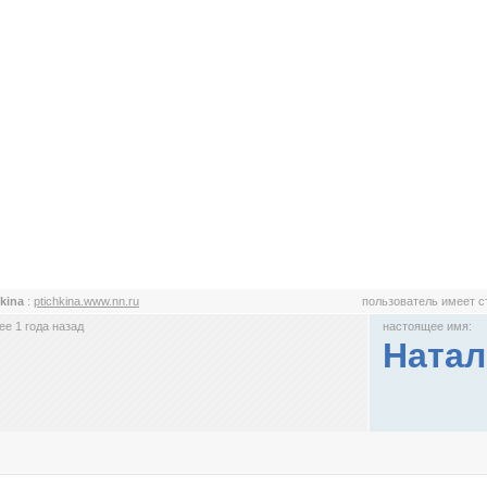
hkina
:
ptichkina.www.nn.ru
пользователь имеет 
е 1 года назад
настоящее имя:
Натал