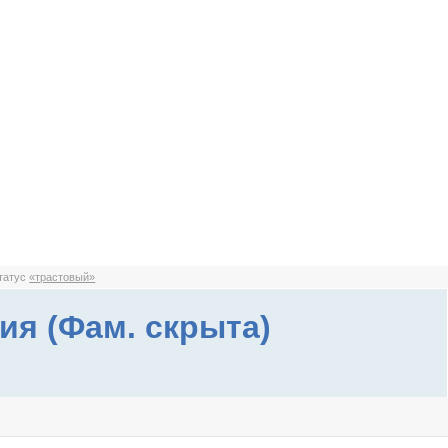
статус
«трастовый»
ия (Фам. скрыта)