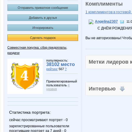
Комплименты
Отправить приватное сообщение
1 комплиментов в гостевой 
Добавить в друзья
Angelina2307
11.
Игнорировать
С ДНЁМ РОЖДЕНИЯ!
Сделать подарок
Вы не авторизованы! Чтоб
Совместная покупка: сбор предоплаты,
раздачи
популярность:
Метки лидеров
38102 место
рейтинг
567
?
Привилегированный
пользователь
4
Интервью
уровня
Статистика портрета:
сейчас просматривают портрет - 0
зарегистрированные пользователи
посетившие портрет за 7 дней - 0