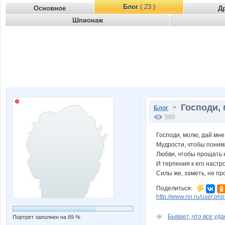
Блог
( 23 )
Основное
Д
Шпионаж
Господи, 
>
Блог
560
Господи, молю, дай мне
Мудрости, чтобы поним
Любви, чтобы прощать е
И терпения к его настр
Силы же, заметь, не про
Поделиться:
http://www.nn.ru/user.
Бывает, что все удае
Портрет заполнен на 69 %