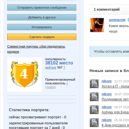
Отправить приватное сообщение
1 комментарий
Добавить в друзья
шопокляк
Какие верны
Игнорировать
чаще.
Сделать подарок
Совместная покупка: сбор предоплаты,
Чтобы оставлять ко
раздачи
популярность:
38102 место
рейтинг
567
?
Новые записи в бл
Привилегированный
nikom
21.07.202
пользователь
4
Хотел в IT - поп
уровня
nikom
18.07.202
Полдневное лет
nikom
08.07.202
Статистика портрета:
Азбука для Бура
сейчас просматривают портрет - 0
nikom
05.06.202
зарегистрированные пользователи
К Дню русского 
посетившие портрет за 7 дней - 0