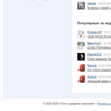
nikom
05.06.202
В связи с пмэф-
Популярные за не
Елена АЛ
30.07
ОНИ ПРОСТО ИД
Мил@н@
01.08
ЕЛЛЕТТО!!!ДИК
Лана2212
31.07
Сбор заказов. Ve
Nata.li
30.07.202
НУ ЧТО!!! ЗАБИ
Nata.li
30.07.202
Хороший жакет вс
© 2026 ООО «Сеть городских порталов» ·
Реклама н